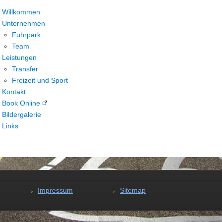
Willkommen
Unternehmen
Fuhrpark
Team
Leistungen
Transfer
Freizeit und Sport
Kontakt
Book Online
Bildergalerie
Links
Impressum
Sitemap